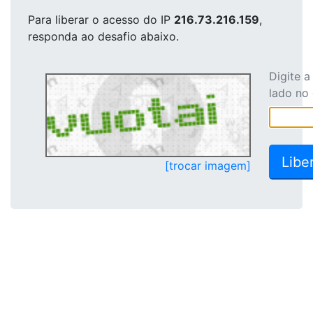
Para liberar o acesso
do IP
216.73.216.159
,
responda ao desafio abaixo.
Digite 
lado no
[trocar imagem]