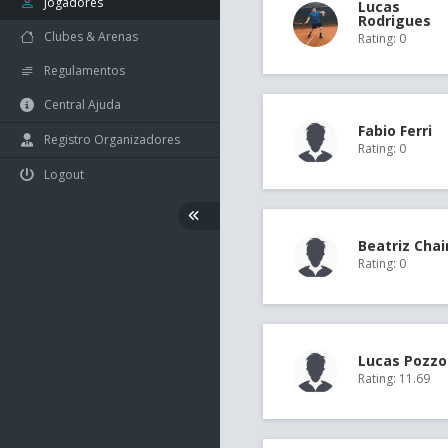
Jogadores
Lucas
Rodrigues
Clubes & Arenas
Rating: 0
Regulamentos
Central Ajuda
Fabio Ferri
Registro Organizadores
Rating: 0
Logout
Beatriz Cha
Rating: 0
Lucas Pozzo
Rating: 11.69