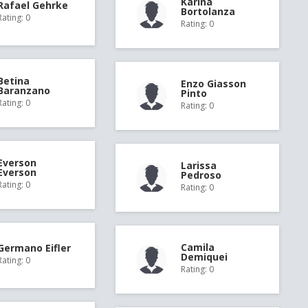
Karina
Rafael Gehrke
Bortolanza
Rating: 0
Rating: 0
Betina
Enzo Giasson
Baranzano
Pinto
Rating: 0
Rating: 0
Everson
Larissa
Everson
Pedroso
Rating: 0
Rating: 0
Camila
Germano Eifler
Demiquei
Rating: 0
Rating: 0