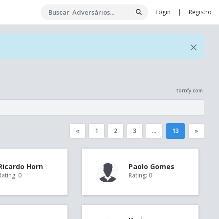
Login
|
Registro
tornfy.com
«
1
2
3
...
13
»
Ricardo Horn
Paolo Gomes
Rating: 0
Rating: 0