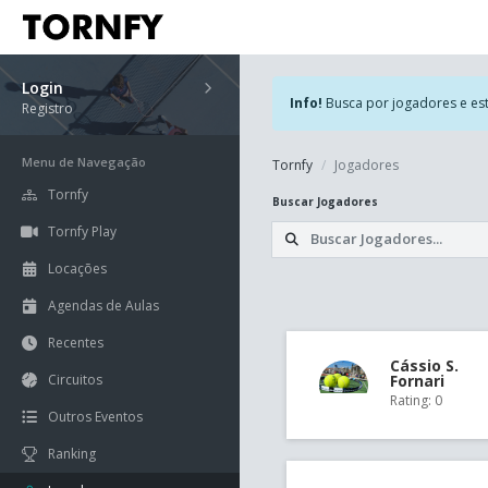
Login
Info!
Busca por jogadores e esta
Registro
Menu de Navegação
Tornfy
Jogadores
Tornfy
Buscar Jogadores
Tornfy Play
Locações
Agendas de Aulas
Recentes
Cássio S.
Circuitos
Fornari
Rating: 0
Outros Eventos
Ranking