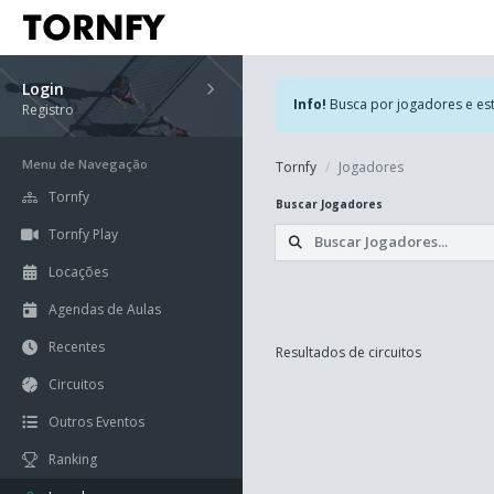
Login
Info!
Busca por jogadores e esta
Registro
Menu de Navegação
Tornfy
Jogadores
Tornfy
Buscar Jogadores
Tornfy Play
Locações
Agendas de Aulas
Recentes
Resultados de circuitos
Circuitos
Outros Eventos
Ranking