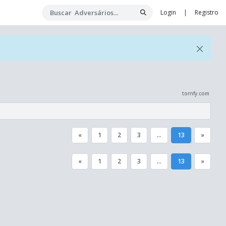
Login
|
Registro
tornfy.com
«
1
2
3
...
13
»
«
1
2
3
...
13
»