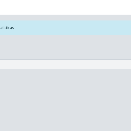
tísticas!