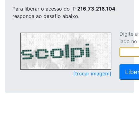
Para liberar o acesso
do IP
216.73.216.104
,
responda ao desafio abaixo.
Digite 
lado no
[trocar imagem]