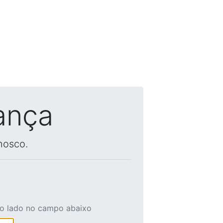
ança
nosco.
ao lado no campo abaixo