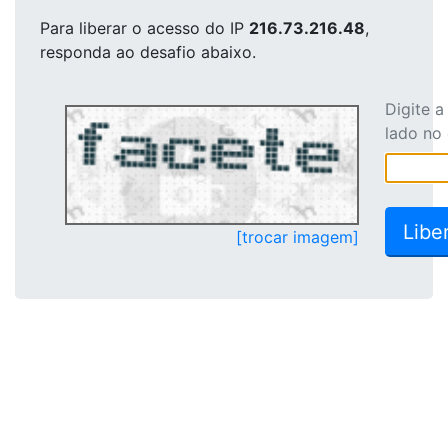
Para liberar o acesso
do IP
216.73.216.48
,
responda ao desafio abaixo.
Digite 
lado no
[trocar imagem]