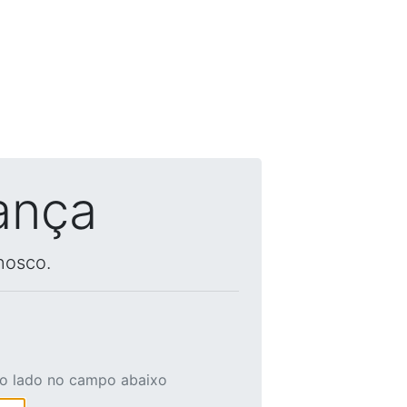
ança
nosco.
ao lado no campo abaixo