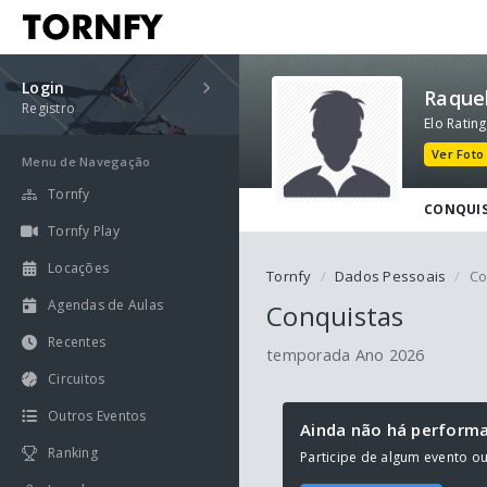
Login
Raquel
Registro
Elo Rating
Ver Foto
Menu de Navegação
Tornfy
CONQUI
Tornfy Play
Locações
Tornfy
Dados Pessoais
Co
Agendas de Aulas
Conquistas
Recentes
temporada Ano 2026
Circuitos
Outros Eventos
Ainda não há perform
Ranking
Participe de algum evento o