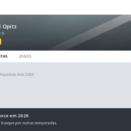
 Opitz
: 0
STAS
JOGOS
nquistas Ano 2026
ance em 2026
u busque por outras temporadas.