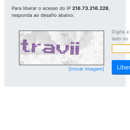
Para liberar o acesso
do IP
216.73.216.228
,
responda ao desafio abaixo.
Digite 
lado no
[trocar imagem]