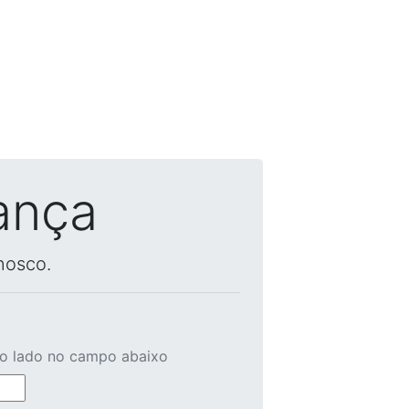
ança
nosco.
ao lado no campo abaixo