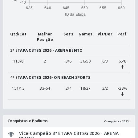
Qtd/Cat
Melhor
Set's
Games
Vit/Der
Perf.
Posição
3ª ETAPA CBTSG 2026 - ARENA BENTO
113/8
2
3/6
36/50
6/3
65%
4ª ETAPA CBTSG 2026- ON BEACH SPORTS
151/13
33-64
2/4
18/27
3/2
-23%
Conquistas e Podiums
Conquistas 2023
Vice-Campeão 3ª ETAPA CBTSG 2026 - ARENA