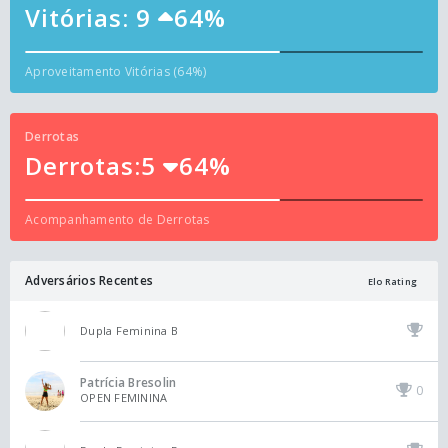
Vitórias: 9
64%
Aproveitamento Vitórias (64%)
Derrotas
Derrotas:5
64%
Acompanhamento de Derrotas
Adversários Recentes
Elo Rating
Dupla Feminina B
Patrícia Bresolin
0
OPEN FEMININA