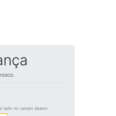
ança
nosco.
ao lado no campo abaixo