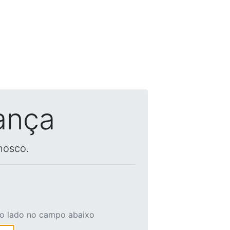
ança
nosco.
ao lado no campo abaixo