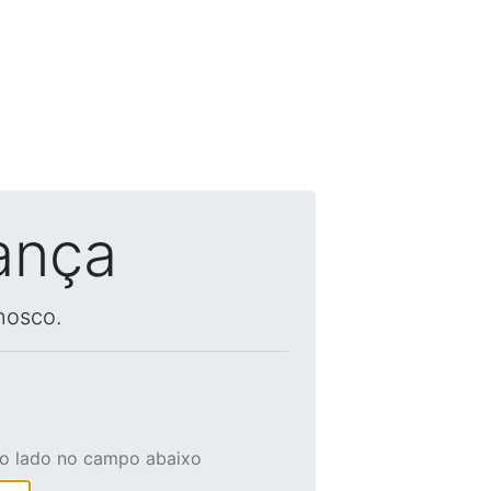
ança
nosco.
ao lado no campo abaixo