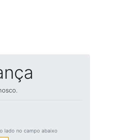
ança
nosco.
ao lado no campo abaixo