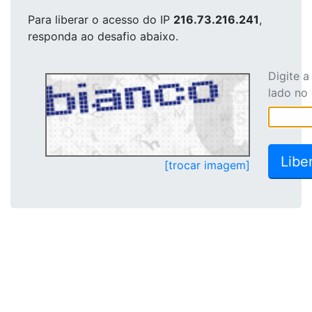
Para liberar o acesso
do IP
216.73.216.241
,
responda ao desafio abaixo.
Digite 
lado no
[trocar imagem]