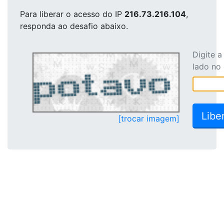
Para liberar o acesso
do IP
216.73.216.104
,
responda ao desafio abaixo.
Digite 
lado no
[trocar imagem]