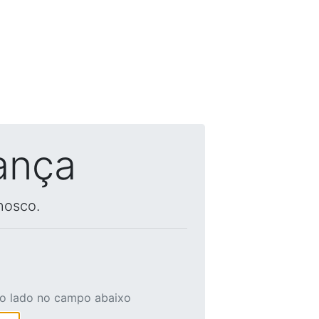
ança
nosco.
ao lado no campo abaixo