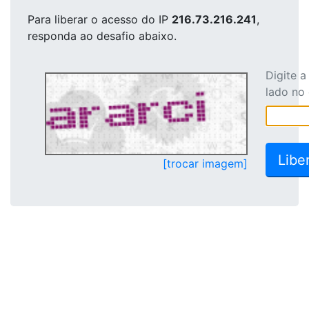
Para liberar o acesso
do IP
216.73.216.241
,
responda ao desafio abaixo.
Digite 
lado no
[trocar imagem]