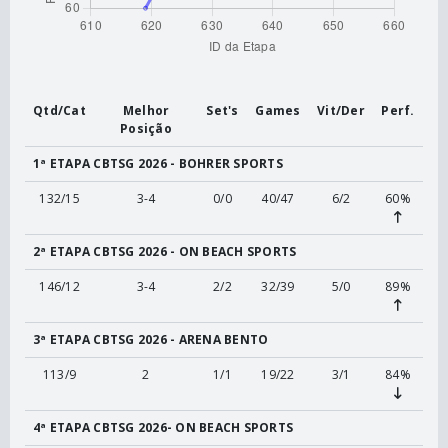
Qtd/Cat
Melhor
Set's
Games
Vit/Der
Perf.
Posição
1ª ETAPA CBTSG 2026 - BOHRER SPORTS
132/15
3-4
0/0
40/47
6/2
60%
2ª ETAPA CBTSG 2026 - ON BEACH SPORTS
146/12
3-4
2/2
32/39
5/0
89%
3ª ETAPA CBTSG 2026 - ARENA BENTO
113/9
2
1/1
19/22
3/1
84%
4ª ETAPA CBTSG 2026- ON BEACH SPORTS