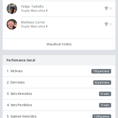
Felipe Tadiello
0
Dupla Masculina B
Matheus Carrer
0
Dupla Masculina B
Visualizar todos
Perfomance Geral
1. Vitórias
19/partidas
2. Derrotas
6/partidas
3. Sets Vencidos
5/sets
4. Sets Perdidos
1/sets
5. Games Vencidos
129/games