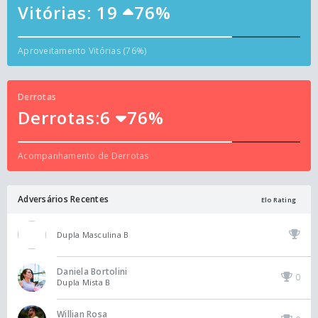
Vitórias: 19
76%
Aproveitamento Vitórias (76%)
Derrotas
Derrotas:6
76%
Acompanhamento de Derrotas
Adversários Recentes
Elo Rating
Dupla Masculina B
Daniela Bortolini
0
Dupla Mista B
Willian Rosa