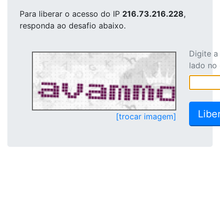
Para liberar o acesso
do IP
216.73.216.228
,
responda ao desafio abaixo.
Digite 
lado no
[trocar imagem]