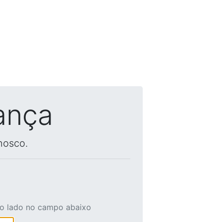
ança
nosco.
ao lado no campo abaixo