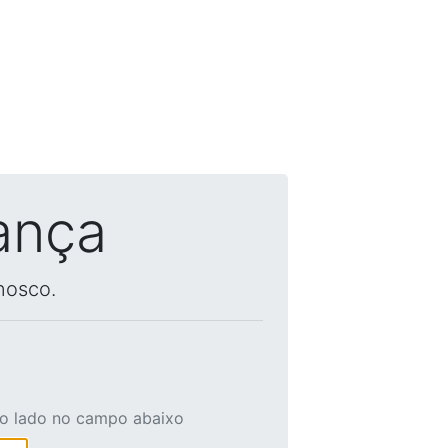
ança
nosco.
ao lado no campo abaixo