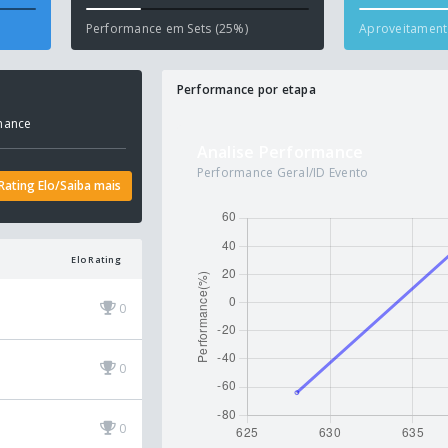
Performance em Sets (25%)
Aproveitamento
Performance por etapa
mance
Analise Performance
Performance Geral/ID Evento
Rating Elo/Saiba mais
Elo Rating
0
0
0