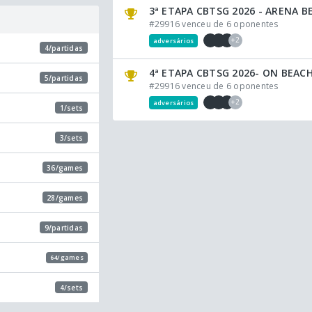
3ª ETAPA CBTSG 2026 - ARENA 
#29916 venceu de 6 oponentes
+2
adversários
4/partidas
4ª ETAPA CBTSG 2026- ON BEAC
5/partidas
#29916 venceu de 6 oponentes
+2
adversários
1/sets
3/sets
36/games
28/games
9/partidas
64/games
4/sets