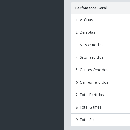
Perfomance Geral
1. Vitórias
2. Derrotas
3. Sets Vencidos
4. Sets Perdidos
5. Games Vencidos
6. Games Perdidos
7. Total Partidas
8. Total Games
9. Total Sets