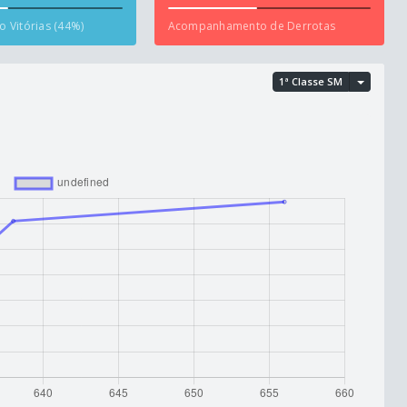
 Vitórias (44%)
Acompanhamento de Derrotas
1ª Classe SM