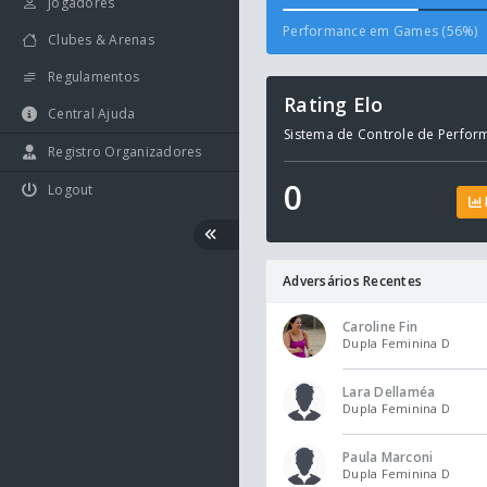
Jogadores
Performance em Games (56%)
Clubes & Arenas
Regulamentos
Rating Elo
Central Ajuda
Sistema de Controle de Perfor
Registro Organizadores
0
Logout
Adversários Recentes
Caroline Fin
Dupla Feminina D
Lara Dellaméa
Dupla Feminina D
Paula Marconi
Dupla Feminina D