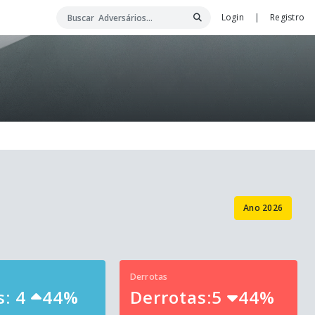
Login
|
Registro
Ano 2026
Derrotas
s: 4
44%
Derrotas:5
44%