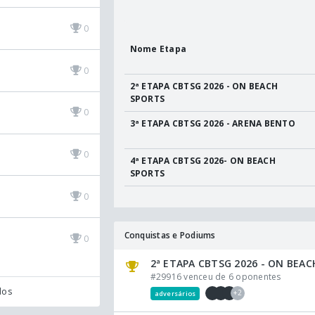
0
Nome Etapa
0
2ª ETAPA CBTSG 2026 - ON BEACH
SPORTS
0
3ª ETAPA CBTSG 2026 - ARENA BENTO
0
4ª ETAPA CBTSG 2026- ON BEACH
SPORTS
0
Conquistas e Podiums
0
2ª ETAPA CBTSG 2026 - ON BEA
#29916 venceu de 6 oponentes
dos
+2
adversários