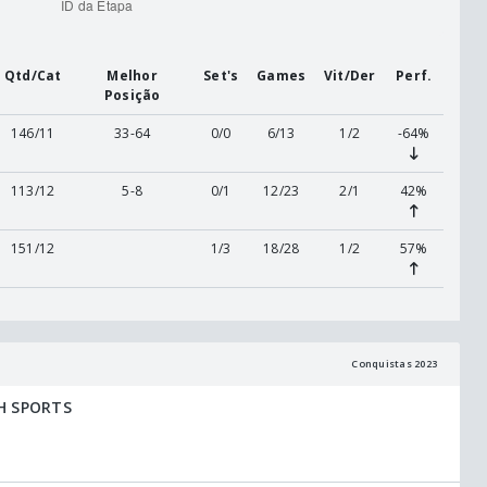
Qtd/Cat
Melhor
Set's
Games
Vit/Der
Perf.
Posição
146/11
33-64
0/0
6/13
1/2
-64%
113/12
5-8
0/1
12/23
2/1
42%
151/12
1/3
18/28
1/2
57%
Conquistas 2023
CH SPORTS