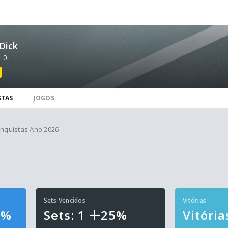
Dick
: 0
STAS
JOGOS
nquistas Ano 2026
Sets Vencidos
Vitórias
6%
Sets: 1
25%
Vitória