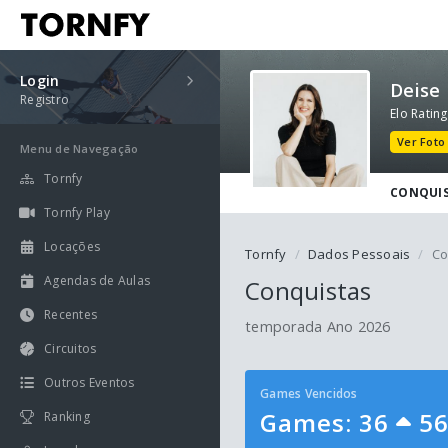
Login
Deise 
Registro
Elo Rating
Ver Foto
Menu de Navegação
Tornfy
CONQUI
Tornfy Play
Locações
Tornfy
Dados Pessoais
Co
Agendas de Aulas
Conquistas
Recentes
temporada Ano 2026
Circuitos
Outros Eventos
Games Vencidos
Games: 36
5
Ranking