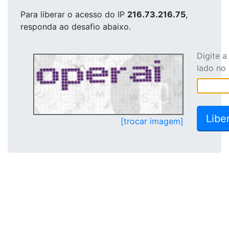
Para liberar o acesso
do IP
216.73.216.75
,
responda ao desafio abaixo.
Digite 
lado no
[trocar imagem]