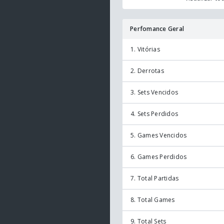
Perfomance Geral
1. Vitórias
2. Derrotas
3. Sets Vencidos
4. Sets Perdidos
5. Games Vencidos
6. Games Perdidos
7. Total Partidas
8. Total Games
9. Total Sets