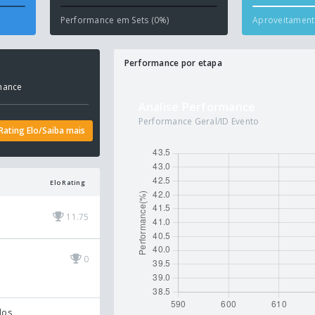
Performance em Sets (0%)
Aproveitamento
Performance por etapa
mance
Analise Performance
Performance Geral/ID Evento
Rating Elo/Saiba mais
Elo Rating
11.75
0
dos