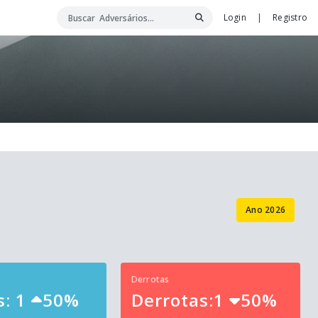
Login
|
Registro
Ano 2026
Derrotas
s: 1
50%
Derrotas:1
50%