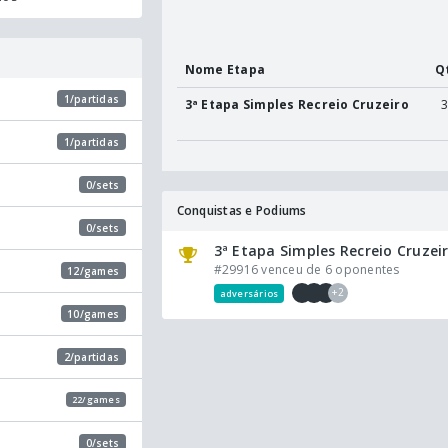
Nome Etapa
Q
1/partidas
3ª Etapa Simples Recreio Cruzeiro
3
1/partidas
0/sets
Conquistas e Podiums
0/sets
3ª Etapa Simples Recreio Cruzei
#29916 venceu de 6 oponentes
12/games
+2
adversários
10/games
2/partidas
22/games
0/sets