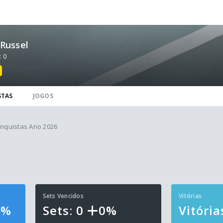
Russel
: 0
STAS
JOGOS
nquistas Ano 2026
Sets Vencidos
Vitórias
4%
Sets: 0
0%
Vitória