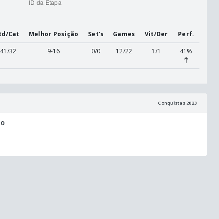
td/Cat
Melhor Posição
Set's
Games
Vit/Der
Perf.
41/32
9-16
0/0
12/22
1/1
41%
Conquistas 2023
ro