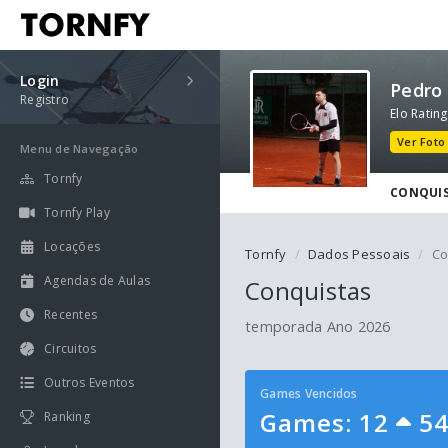
Login
Pedro 
Registro
Elo Rating
Ver Foto
Menu de Navegação
Tornfy
CONQUI
Tornfy Play
Locações
Tornfy
Dados Pessoais
Co
Agendas de Aulas
Conquistas
Recentes
temporada Ano 2026
Circuitos
Outros Eventos
Games Vencidos
Games: 12
5
Ranking