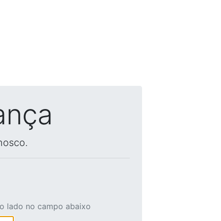
ança
nosco.
ao lado no campo abaixo