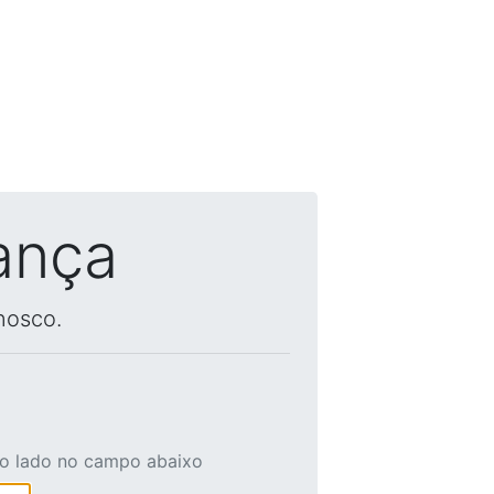
ança
nosco.
ao lado no campo abaixo